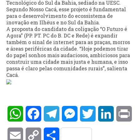
Tecnológico do Sul da Bahia, sediado na UESC.
Segundo Nosso Cacá, esse projeto é fundamental
para o desenvolvimento do ecossistema de
inovação em Ilhéus e no Sul da Bahia.
A proposta do candidato da coligação “O Futuro é
Agora” (PP. PT. PC do B. DC e Rede) é expandir
também o sinal de internet para as praças, morros
e áreas periféricas da cidade. “Hoje podemos tirar
do papel sonhos mais audaciosos, ambiciosos para
construir uma cidade mais justa e humana, e isso
passa é claro pelas comunidades rurais”, salienta
Cacá.
WhatsApp
Facebook
Telegram
Messenger
Twitter
LinkedIn
Pri
Email
Copy
Compartilhar