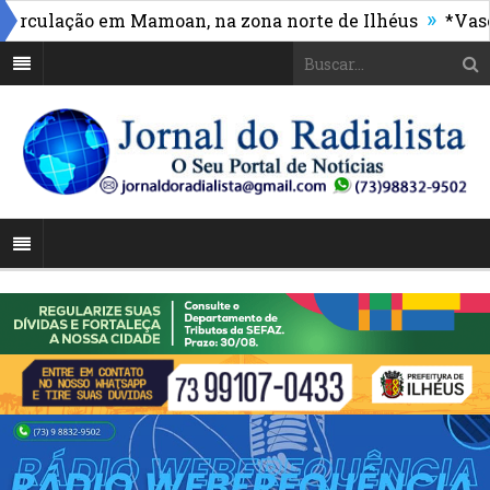
»
ulação em Mamoan, na zona norte de Ilhéus
*Vasco ma