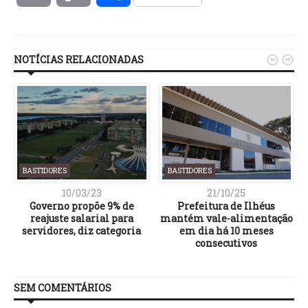
Link
NOTÍCIAS RELACIONADAS


BASTIDORES
BASTIDORES
10/03/23
21/10/25
a
Governo propõe 9% de
Prefeitura de Ilhéus
reajuste salarial para
mantém vale-alimentação
servidores, diz categoria
em dia há 10 meses
consecutivos
SEM COMENTÁRIOS