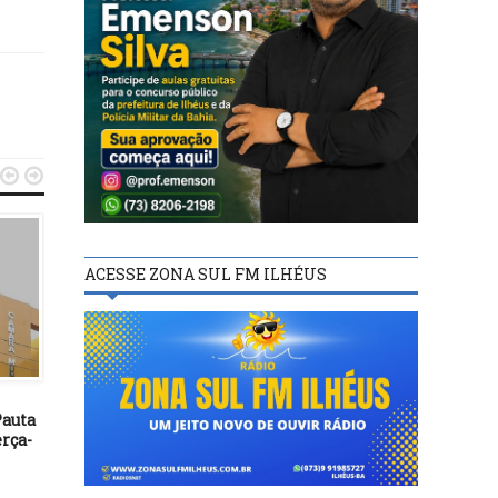


ACESSE ZONA SUL FM ILHÉUS
ILHÉUS
ILHÉUS
25/04/23
02/01/19
auta
Câmara de Ilhéus realizou
Banho de rio, sombra e f
erça-
sessão especial com tema “O
do mar fazem da Juer
futuro Índigena é hoje. Sem
um dos atrativos do ve
demarcação não há
ilheense