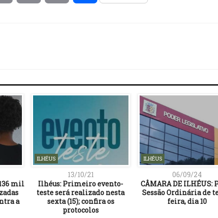
Link
ILHÉUS
ILHÉUS
13/10/21
06/09/24
136 mil
Ilhéus: Primeiro evento-
CÂMARA DE ILHÉUS: P
zadas
teste será realizado nesta
Sessão Ordinária de t
ntra a
sexta (15); confira os
feira, dia 10
protocolos