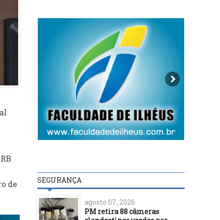
al
URB
SEGURANÇA
ro de
agosto 07, 2026
PM retira 88 câmeras