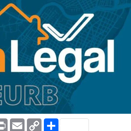
kedIn
Print
Email
Copy
Compartilhar