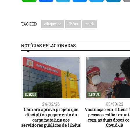
TAGGED
ederjunior
Ilhéus
reurb
NOTÍCIAS RELACIONADAS
ILHÉUS
ILHÉUS
24/02/26
03/08/22
 e frutos
Câmara aprova projeto que
Vacinação em Ilhéus: 
uerana
disciplina pagamento da
pessoas estão imuni
o verão
carga natalina aos
com as duas doses co
servidores públicos de Ilhéus
Covid-19