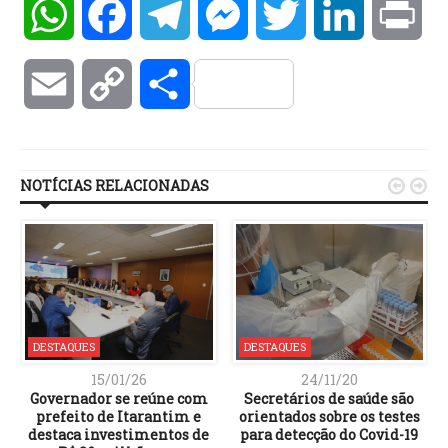
WhatsApp
Facebook
Telegram
Messenger
Twitter
LinkedIn
Pri
Email
Copy
Compartilhar
Link
NOTÍCIAS RELACIONADAS


DESTAQUES
DESTAQUES
15/01/26
24/11/20
Governador se reúne com
Secretários de saúde são
prefeito de Itarantim e
orientados sobre os testes
destaca investimentos de
para detecção do Covid-19