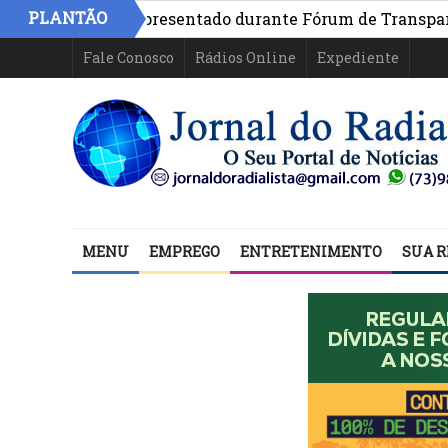
PLANTÃO
na Bahia é apresentado durante Fórum de Transparência d
Fale Conosco
Rádios Online
Expediente
MENU
EMPREGO
ENTRETENIMENTO
SUA R