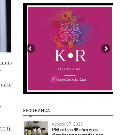
 mais
.
vante
e
SEGURANÇA
agosto 07, 2026
CCJ).
PM retira 88 câmeras