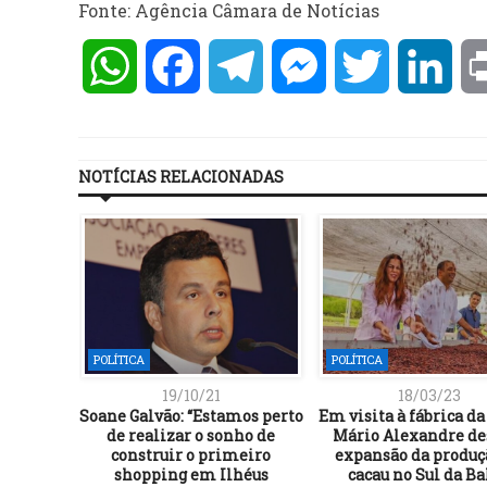
Fonte: Agência Câmara de Notícias
WhatsApp
Facebook
Telegram
Messenger
Twitter
Lin
NOTÍCIAS RELACIONADAS
POLÍTICA
POLÍTICA
19/10/21
18/03/23
Soane Galvão: “Estamos perto
Em visita à fábrica da
de realizar o sonho de
Mário Alexandre de
construir o primeiro
expansão da produç
shopping em Ilhéus
cacau no Sul da B