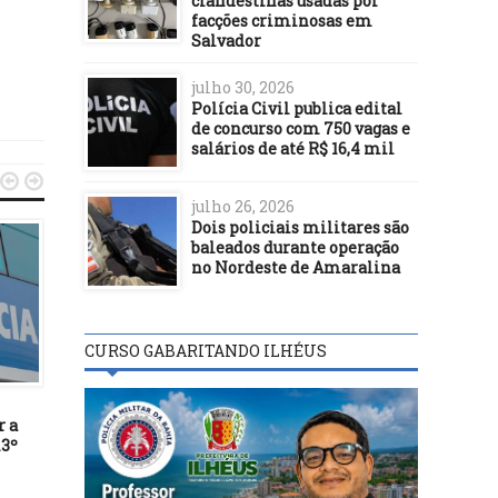
clandestinas usadas por
facções criminosas em
Salvador
julho 30, 2026
Polícia Civil publica edital
de concurso com 750 vagas e
salários de até R$ 16,4 mil


julho 26, 2026
Dois policiais militares são
baleados durante operação
no Nordeste de Amaralina
CURSO GABARITANDO ILHÉUS
POLÍTICA
POLÍTICA
16/03/17
01/02/21
r a
Ibicaraí discute formação do
Rodrigo Pacheco é elei
13º
Comitê Diretor do Plano de
presidente do Senado 
Resíduos Sólidos
apoio de Bolsonaro e 