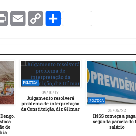
kedIn
Print
Email
Copy
Compartilhar
Link
POLÍTICA
09/10/17
Julgamento resolverá
POLÍTICA
problema de interpretação
da Constituição, diz Gilmar
25/05/22
 Dengo,
INSS começa a paga
staca
segunda parcela do 
ão de
salário
ahia