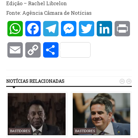
Edição – Rachel Librelon
Fonte: Agência Câmara de Notícias
WhatsApp
Facebook
Telegram
Messenger
Twitter
LinkedIn
Pri
Email
Copy
Compartilhar
Link
NOTÍCIAS RELACIONADAS


BASTIDORES
BASTIDORES