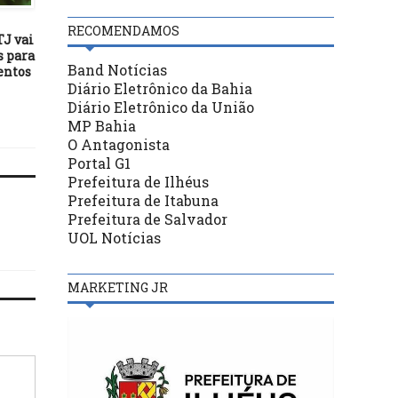
25/04/18
10/04/21
RECOMENDAMOS
TJ vai
Jerbson Moraes afirma que
Luiza Trajano defende c
s para
projeto sobre taxa de esgoto
para ampliar acesso d
Band Notícias
entos
deve ser considerado
negros ao mercado d
Diário Eletrônico da Bahia
constitucional pela Câmara
trabalho
Diário Eletrônico da União
MP Bahia
O Antagonista
Portal G1
Prefeitura de Ilhéus
Prefeitura de Itabuna
Prefeitura de Salvador
UOL Notícias
MARKETING JR