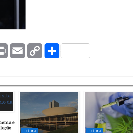
kedIn
Print
Email
Copy
Compartilhar
Link
Inema e
ulação
POLÍTICA
POLÍTICA