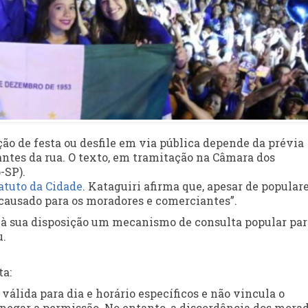
ação de festa ou desfile em via pública depende da prévia
ntes da rua. O texto, em tramitação na Câmara dos
-SP).
atuto da Cidade
. Kataguiri afirma que, apesar de populare
ausado para os moradores e comerciantes”.
 à sua disposição um mecanismo de consulta popular par
u.
ta:
álida para dia e horário específicos e não vincula o
 negar a permissão. No entanto, a discordância dos mora