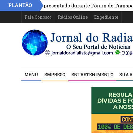
PLANTÃO
a Bahia é apresentado durante Fórum de Transparência d
Fale Conosco
Rádios Online
Expediente
MENU
EMPREGO
ENTRETENIMENTO
SUA R