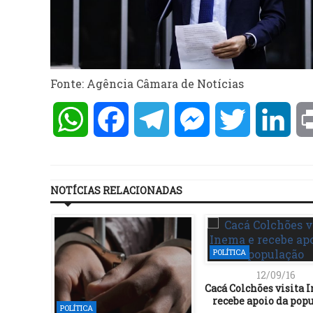
Fonte: Agência Câmara de Notícias
WhatsApp
Facebook
Telegram
Messenger
Twitter
Lin
NOTÍCIAS RELACIONADAS
POLÍTICA
12/09/16
Cacá Colchões visita 
recebe apoio da pop
POLÍTICA