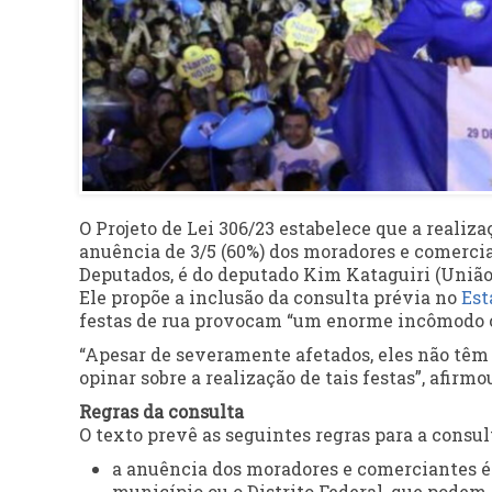
O Projeto de Lei 306/23 estabelece que a realiz
anuência de 3/5 (60%) dos moradores e comercia
Deputados, é do deputado Kim Kataguiri (União
Ele propõe a inclusão da consulta prévia no
Est
festas de rua provocam “um enorme incômodo c
“Apesar de severamente afetados, eles não têm
opinar sobre a realização de tais festas”, afirmo
Regras da consulta
O texto prevê as seguintes regras para a consul
a anuência dos moradores e comerciantes é v
município ou o Distrito Federal, que podem