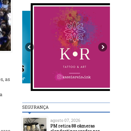
s, as
a
SEGURANÇA
agosto 07, 2026
PM retira 88 câmeras
dores