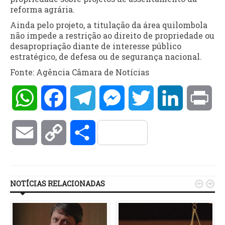
reforma agrária.
Ainda pelo projeto, a titulação da área quilombola
não impede a restrição ao direito de propriedade ou
desapropriação diante de interesse público
estratégico, de defesa ou de segurança nacional.
Fonte: Agência Câmara de Notícias
WhatsApp
Facebook
Telegram
Messenger
Twitter
LinkedIn
Pri
Email
Copy
Compartilhar
Link
NOTÍCIAS RELACIONADAS

