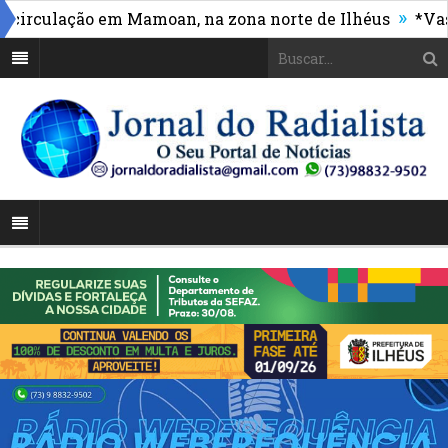
»
rculação em Mamoan, na zona norte de Ilhéus
*Vasco 