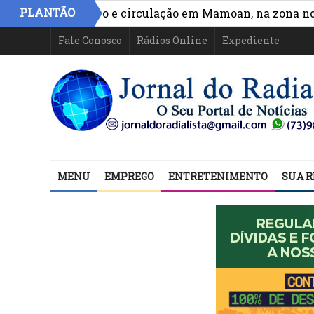
PLANTÃO
lhora acesso e circulação em Mamoan, na zona norte de 
Fale Conosco
Rádios Online
Expediente
MENU
EMPREGO
ENTRETENIMENTO
SUA R