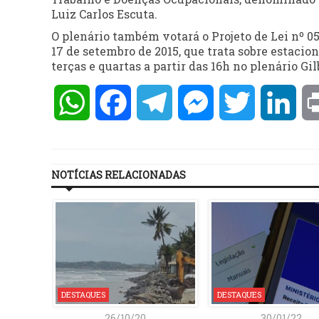
Luiz Carlos Escuta.
O plenário também votará o Projeto de Lei nº 058
17 de setembro de 2015, que trata sobre estaci
terças e quartas a partir das 16h no plenário G
WhatsApp
Facebook
Telegram
Messenger
Twitter
Lin
NOTÍCIAS RELACIONADAS
DESTAQUES
DESTAQUES
26/10/20
30/01/22