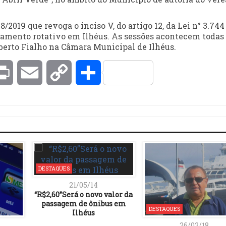
/2019 que revoga o inciso V, do artigo 12, da Lei n° 3.744
onamento rotativo em Ilhéus. As sessões acontecem todas
ilberto Fialho na Câmara Municipal de Ilhéus.
kedIn
Print
Email
Copy
Compartilhar
Link
DESTAQUES
21/05/14
“R$2,60”Será o novo valor da
passagem de ônibus em
DESTAQUES
Ilhéus
26/02/18