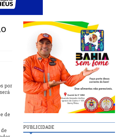
do
os por
será
 e de
PUBLICIDADE
 de
eador