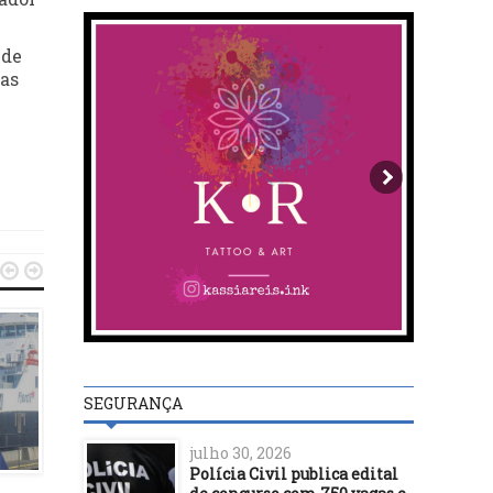
 de
 as


SEGURANÇA
julho 30, 2026
DESTAQUES
DESTAQUES
Polícia Civil publica edital
13/05/17
28/08/20