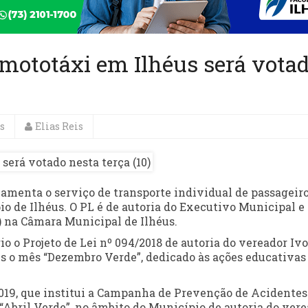
mototáxi em Ilhéus será vota
s
Elias Reis
gulamenta o serviço de transporte individual de passageir
 de Ilhéus. O PL é de autoria do Executivo Municipal e 
0) na Câmara Municipal de Ilhéus.
 o Projeto de Lei nº 094/2018 de autoria do vereador Ivo
us o mês “Dezembro Verde”, dedicado às ações educativas
2019, que institui a Campanha de Prevenção de Acidentes
Abril Verde”, no âmbito do Município de autoria do ver