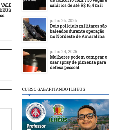
de concurso com 750 vagas e
 VALE
ILHÉUS: Igreja Batista
ILHÉUS: Projeto de lei
salários de até R$ 16,4 mil
 DEUS
Lindinópolis realiza
vereador Luiz Carlos ‘Esc
so.
PROJETO SIM FAMÍLIA. de 17
que disciplina o uso 
julho 26, 2026
a 19 de maio
construção das calçadas 
Dois policiais militares são
avaliado pela Seinfr
baleados durante operação
no Nordeste de Amaralina
julho 24, 2026
Mulheres podem comprar e
usar spray de pimenta para
defesa pessoal
CURSO GABARITANDO ILHÉUS