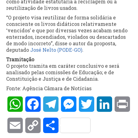
como atividade estatutária a reciclagem ou a
reutilização de livros usados.
“O projeto visa reutilizar de forma solidária e
consciente os livros didáticos relativamente
‘vencidos’ e que por diversas vezes acabam sendo
enterrados, incendiados, violados ou descartados
de modo incorreto”, disse o autor da proposta,
deputado
José Nelto (PODE-GO)
.
Tramitação
O projeto tramita em
caráter conclusivo
e será
analisado pelas comissões de Educação; e de
Constituição e Justiça e de Cidadania.
Fonte: Agência Câmara de Notícias
WhatsApp
Facebook
Telegram
Messenger
Twitter
LinkedIn
Pri
Email
Copy
Compartilhar