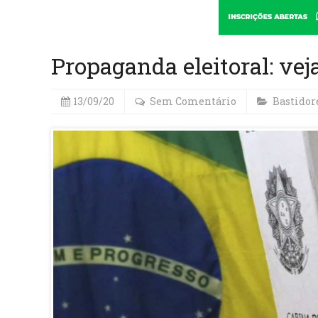
Propaganda eleitoral: vej
13/09/20
Sem Comentário
Bastidor