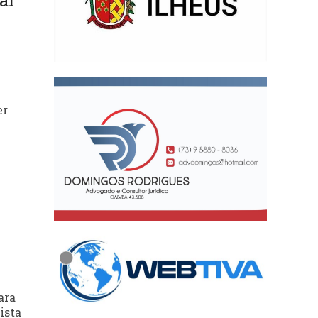
al
er
ara
ista