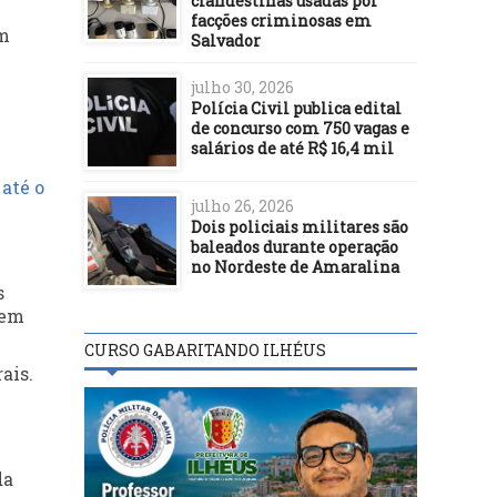
clandestinas usadas por
facções criminosas em
om
Salvador
julho 30, 2026
Polícia Civil publica edital
de concurso com 750 vagas e
salários de até R$ 16,4 mil
até o
julho 26, 2026
Dois policiais militares são
baleados durante operação
no Nordeste de Amaralina
s
rem
CURSO GABARITANDO ILHÉUS
ais.
da