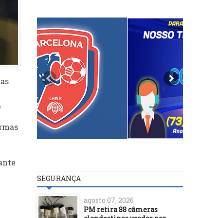
das
e
ormas
ante
SEGURANÇA
agosto 07, 2026
PM retira 88 câmeras