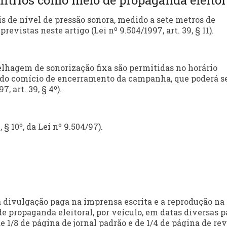
nitrios como meio de propaganda eleitor
is de nível de pressão sonora, medido a sete metros de
revistas neste artigo (Lei nº 9.504/1997, art. 39, § 11).
relhagem de sonorização fixa são permitidas no horário
 do comício de encerramento da campanha, que poderá s
, art. 39, § 4º).
§ 10º, da Lei nº 9.504/97).
s
a divulgação paga na imprensa escrita e a reprodução na
de propaganda eleitoral, por veículo, em datas diversas p
1/8 de página de jornal padrão e de 1/4 de página de rev