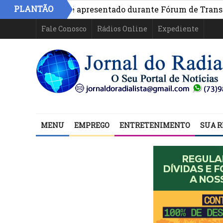
PLANTÃO
 na Bahia é apresentado durante Fórum de Transparência
Fale Conosco
Rádios Online
Expediente
MENU
EMPREGO
ENTRETENIMENTO
SUA R