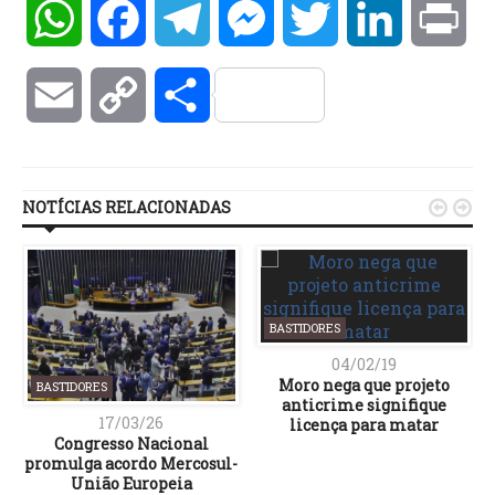
WhatsApp
Facebook
Telegram
Messenger
Twitter
LinkedIn
Pri
Email
Copy
Compartilhar
Link
NOTÍCIAS RELACIONADAS


BASTIDORES
04/02/19
Moro nega que projeto
BASTIDORES
anticrime signifique
17/03/26
licença para matar
Congresso Nacional
promulga acordo Mercosul-
União Europeia