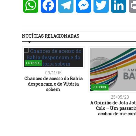
WhatsApp
Facebook
Telegram
Messenger
Twitter
Lin
NOTÍCIAS RELACIONADAS
FUTEBOL
09/11/15
Chances de acesso do Bahia
despencam e do Vitória
FUTEBOL
sobem
25/05/23
A Opinião de Jota Jot
Colo – Um passar
acabou de me con