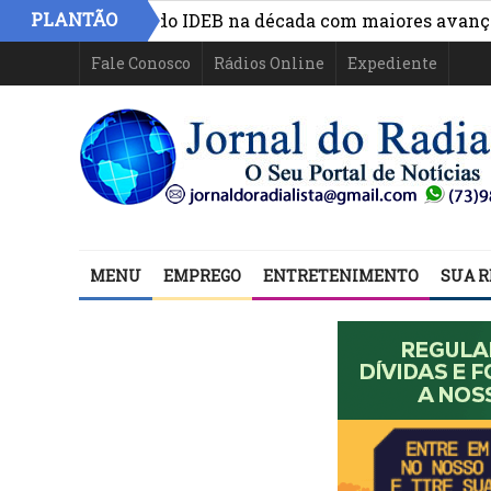
PLANTÃO
rescimento do IDEB na década com maiores avanços na ge
Fale Conosco
Rádios Online
Expediente
MENU
EMPREGO
ENTRETENIMENTO
SUA R