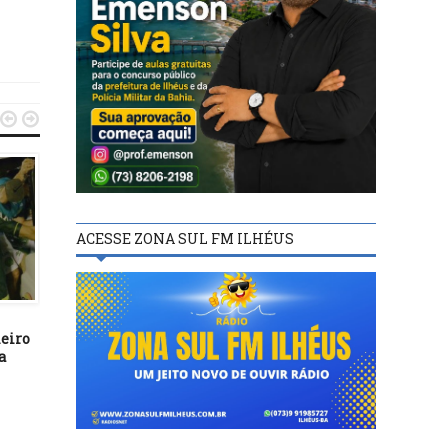


ACESSE ZONA SUL FM ILHÉUS
FUTEBOL
FUTEBOL
10/01/22
07/01/23
eiro
Santos encerra primeira
Santos avança na Copa 
a
fase da Copinha com 100% de
Paulo de Futebol Júni
aproveitamento