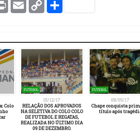
kedIn
Print
Email
Copy
Compartilhar
Link
FUTEBOL
FUTEBOL
15/12/17
08/05/17
a: Colo
RELAÇÃO DOS APROVADOS
Chape conquista prim
inho
NA SELETIVA DO COLO COLO
título após tragédi
tar
DE FUTEBOL E REGATAS,
REALIZADA NO ÚLTIMO DIA
09 DE DEZEMBRO.