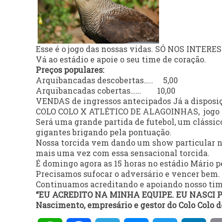
Esse é o jogo das nossas vidas. SÓ NOS INTER
Vá ao estádio e apoie o seu time de coração.
Preços populares:
Arquibancadas descobertas….. 5,00
Arquibancadas cobertas…… 10,00
VENDAS de ingressos antecipados Já a disposiçã
COLO COLO X ATLÉTICO DE ALAGOINHAS, jogo pe
Será uma grande partida de futebol, um clássico 
gigantes brigando pela pontuação.
Nossa torcida vem dando um show particular n
mais uma vez com essa sensacional torcida.
É domingo agora as 15 horas no estádio Mári
Precisamos sufocar o adversário e vencer bem.
Continuamos acreditando e apoiando nosso time
“EU ACREDITO NA MINHA EQUIPE. EU NASCI P
Nascimento, empresário e gestor do Colo Colo d