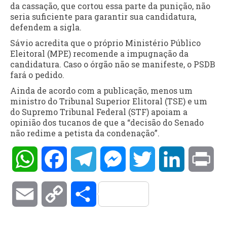
da cassação, que cortou essa parte da punição, não
seria suficiente para garantir sua candidatura,
defendem a sigla.
Sávio acredita que o próprio Ministério Público
Eleitoral (MPE) recomende a impugnação da
candidatura. Caso o órgão não se manifeste, o PSDB
fará o pedido.
Ainda de acordo com a publicação, menos um
ministro do Tribunal Superior Elitoral (TSE) e um
do Supremo Tribunal Federal (STF) apoiam a
opinião dos tucanos de que a “decisão do Senado
não redime a petista da condenação”.
WhatsApp
Facebook
Telegram
Messenger
Twitter
LinkedIn
Pri
Email
Copy
Compartilhar
Link