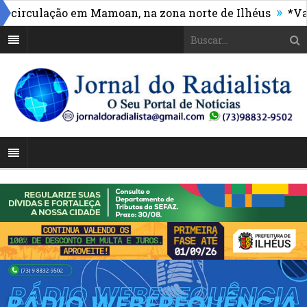
»
rculação em Mamoan, na zona norte de Ilhéus
*Vasco 