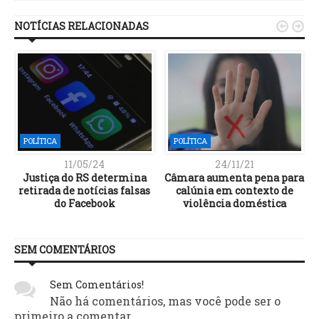
NOTÍCIAS RELACIONADAS


POLÍTICA
POLÍTICA
11/05/24
24/11/21
a
Justiça do RS determina
Câmara aumenta pena para
m
retirada de notícias falsas
calúnia em contexto de
do Facebook
violência doméstica
SEM COMENTÁRIOS
Sem Comentários!
Não há comentários, mas você pode ser o
primeiro a comentar.