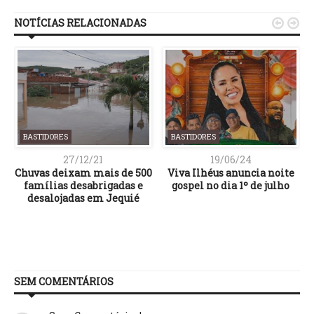
NOTÍCIAS RELACIONADAS


BASTIDORES
BASTIDORES
27/12/21
19/06/24
o
Chuvas deixam mais de 500
Viva Ilhéus anuncia noite
s
famílias desabrigadas e
gospel no dia 1º de julho
desalojadas em Jequié
SEM COMENTÁRIOS