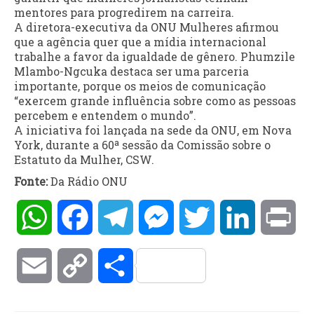
mentores para progredirem na carreira.
A diretora-executiva da ONU Mulheres afirmou
que a agência quer que a mídia internacional
trabalhe a favor da igualdade de gênero. Phumzile
Mlambo-Ngcuka destaca ser uma parceria
importante, porque os meios de comunicação
“exercem grande influência sobre como as pessoas
percebem e entendem o mundo”.
A iniciativa foi lançada na sede da ONU, em Nova
York, durante a 60ª sessão da Comissão sobre o
Estatuto da Mulher, CSW.
Fonte:
Da Rádio ONU
WhatsApp
Facebook
Telegram
Messenger
Twitter
LinkedIn
Pri
Email
Copy
Compartilhar
Link