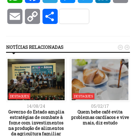
Email
Copy
Compartilhar
Link
NOTÍCIAS RELACIONADAS


DESTAQUES
DESTAQUES
14/08/24
05/02/17
Governo do Estado amplia
Quem bebe café evita
estratégias de combate à
problemas cardíacos e vive
fome com investimentos
mais, diz estudo
na produção de alimentos
da agricultura familiar