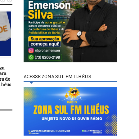
POLÍTICA
POLÍTICA
10/08/21
09/06/23
za
Hélcio Bruno nega
CRA aprova proibir bloq
ara
envolvimento em
de recursos para defe
ACESSE ZONA SUL FM ILHÉUS
ra de
irregularidade na compra de
agropecuária
Ilhéus
vacina