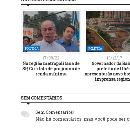
POLÍTICA
POLÍTICA
17/08/22
13/12/17
bloqueio
Na região metropolitana de
Governador da Bah
defesa
SP, Ciro fala de programa de
prefeito de Ilhé
a
renda mínima
apresentarão novo hos
imprensa region
SEM COMENTÁRIOS
Sem Comentários!
Não há comentários, mas você pode ser o