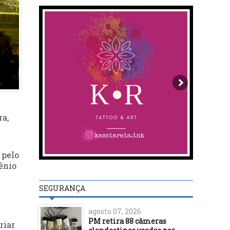
ra,
 pelo
iênio
SEGURANÇA
agosto 07, 2026
PM retira 88 câmeras
riar