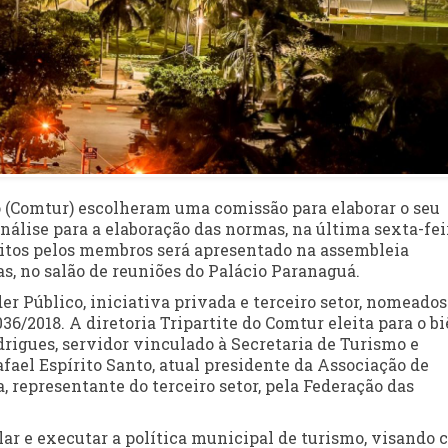
(Comtur) escolheram uma comissão para elaborar o seu
nálise para a elaboração das normas, na última sexta-fei
eitos pelos membros será apresentado na assembleia
ras, no salão de reuniões do Palácio Paranaguá.
r Público, iniciativa privada e terceiro setor, nomeados
6/2018. A diretoria Tripartite do Comtur eleita para o b
drigues, servidor vinculado à Secretaria de Turismo e
afael Espírito Santo, atual presidente da Associação de
, representante do terceiro setor, pela Federação das
ar e executar a política municipal de turismo, visando c