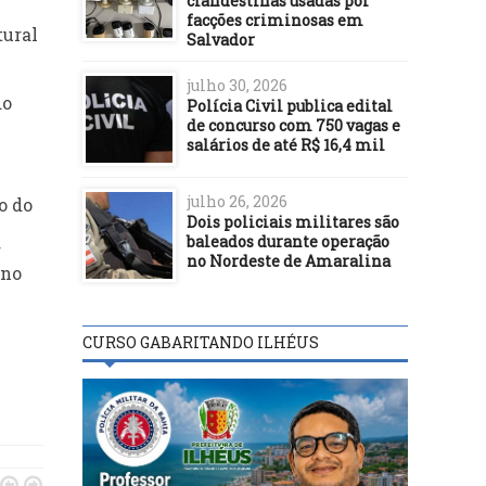
clandestinas usadas por
facções criminosas em
tural
Salvador
julho 30, 2026
do
Polícia Civil publica edital
de concurso com 750 vagas e
salários de até R$ 16,4 mil
julho 26, 2026
o do
Dois policiais militares são
baleados durante operação
r
no Nordeste de Amaralina
 no
CURSO GABARITANDO ILHÉUS

