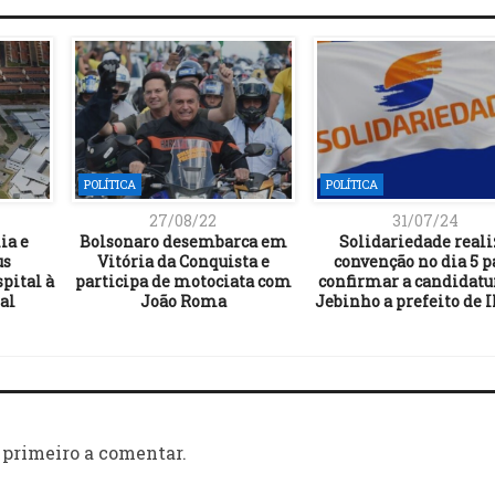
POLÍTICA
POLÍTICA
27/08/22
31/07/24
ia e
Bolsonaro desembarca em
Solidariedade reali
us
Vitória da Conquista e
convenção no dia 5 p
pital à
participa de motociata com
confirmar a candidatu
al
João Roma
Jebinho a prefeito de 
 primeiro a comentar.