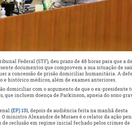
bunal Federal (STF), deu prazo de 48 horas para que a d
resente documentos que comprovem a sua situação de saú
uer a concessão de prisão domiciliar humanitária. A def
 e histórico médicos, além de exames anteriores.
são domiciliar com o argumento de que o ex-presidente 
s, que incluem doença de Parkinson, apneia do sono gra
Penal
(EP) 131
, depois de audiência feita na manhã desta
a. O ministro Alexandre de Moraes é o relator da ação pen
s de reclusão em regime inicial fechado pelos crimes de