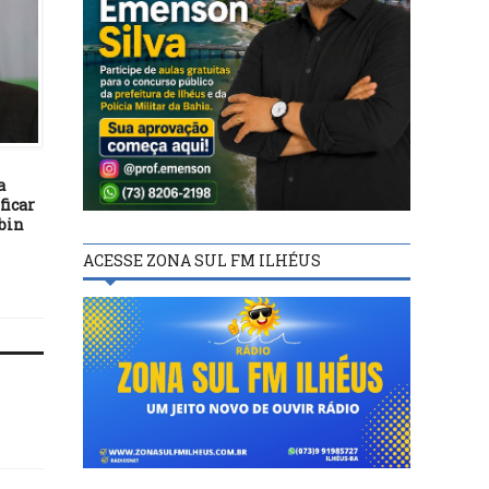
BASTIDORES
BASTIDORES
19/02/21
01/04/17
a
Governo indica Francisco
Janot diz ao STF que n
ficar
Ferreira como diretor
pode investigar Temer 
bin
brasileiro da Itaipu
delação de Sérgio Mach
ACESSE ZONA SUL FM ILHÉUS