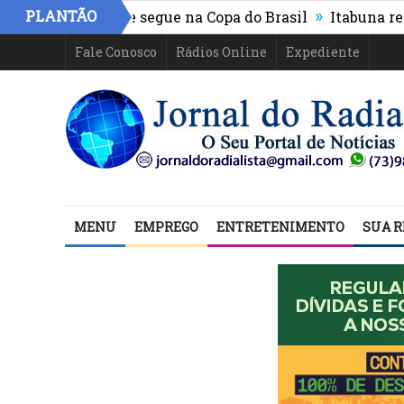
»
PLANTÃO
letico-PR e segue na Copa do Brasil
Itabuna registra 
Fale Conosco
Rádios Online
Expediente
MENU
EMPREGO
ENTRETENIMENTO
SUA R