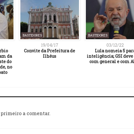
BASTIDORES
BASTIDORES
19/04/17
03/12/22
rbio
Convite da Prefeitura de
Lula nomeia 5 par
pam da
Ilhéus
inteligência; GSI deve 
ste do
com general e com A
de, no
bato
 primeiro a comentar.