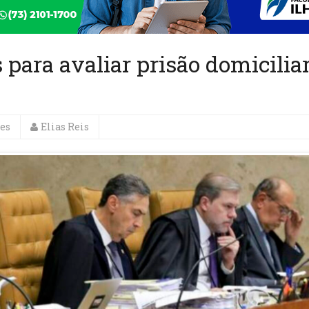
para avaliar prisão domicilia
es
Elias Reis