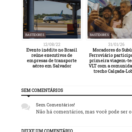
BASTIDORES
BASTIDORES
12/08/22
31/01/26
ue não
Evento inédito no Brasil
Moradores do Subú
mer por
reúne executivos de
Ferroviário partici
Machado
empresas de transporte
primeira viagem-te
aéreo em Salvador
VLT com a comunida
trecho Calçada-Lo
SEM COMENTÁRIOS
Sem Comentários!
Não há comentários, mas você pode ser o
DEIXE UM COMENTÁRIO