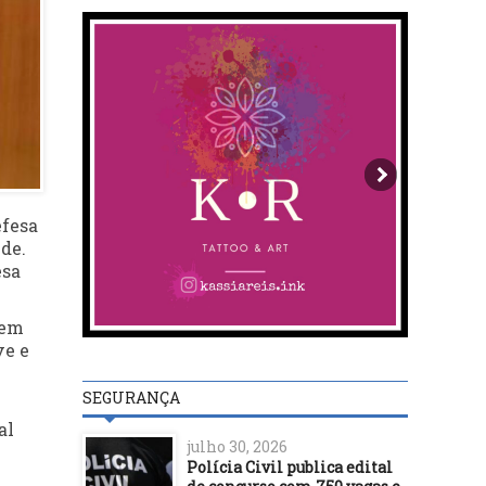
efesa
de.
esa
tem
ve e
SEGURANÇA
al
julho 30, 2026
Polícia Civil publica edital