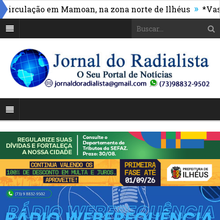
»
culação em Mamoan, na zona norte de Ilhéus
*Vasco m