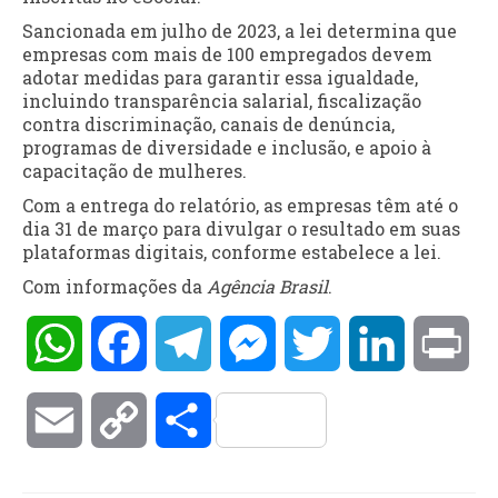
Sancionada em julho de 2023, a lei determina que
empresas com mais de 100 empregados devem
adotar medidas para garantir essa igualdade,
incluindo transparência salarial, fiscalização
contra discriminação, canais de denúncia,
programas de diversidade e inclusão, e apoio à
capacitação de mulheres.
Com a entrega do relatório, as empresas têm até o
dia 31 de março para divulgar o resultado em suas
plataformas digitais, conforme estabelece a lei.
Com informações da
Agência Brasil
.
WhatsApp
Facebook
Telegram
Messenger
Twitter
LinkedIn
Pri
Email
Copy
Compartilhar
Link