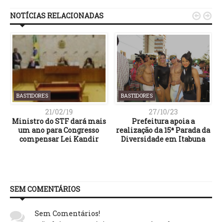
NOTÍCIAS RELACIONADAS


BASTIDORES
BASTIDORES
21/02/19
27/10/23
a
Ministro do STF dará mais
Prefeitura apoia a
;
um ano para Congresso
realização da 15ª Parada da
$
compensar Lei Kandir
Diversidade em Itabuna
SEM COMENTÁRIOS
Sem Comentários!