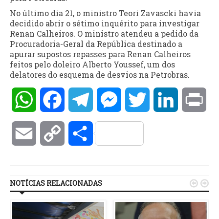
No último dia 21, o ministro Teori Zavascki havia
decidido abrir o sétimo inquérito para investigar
Renan Calheiros. O ministro atendeu a pedido da
Procuradoria-Geral da República destinado a
apurar supostos repasses para Renan Calheiros
feitos pelo doleiro Alberto Youssef, um dos
delatores do esquema de desvios na Petrobras.
WhatsApp
Facebook
Telegram
Messenger
Twitter
LinkedIn
Pri
Email
Copy
Compartilhar
Link
NOTÍCIAS RELACIONADAS

