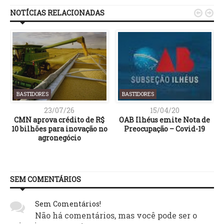
NOTÍCIAS RELACIONADAS


BASTIDORES
BASTIDORES
23/07/26
15/04/20
CMN aprova crédito de R$
OAB Ilhéus emite Nota de
o
10 bilhões para inovação no
Preocupação – Covid-19
agronegócio
SEM COMENTÁRIOS
Sem Comentários!
Não há comentários, mas você pode ser o