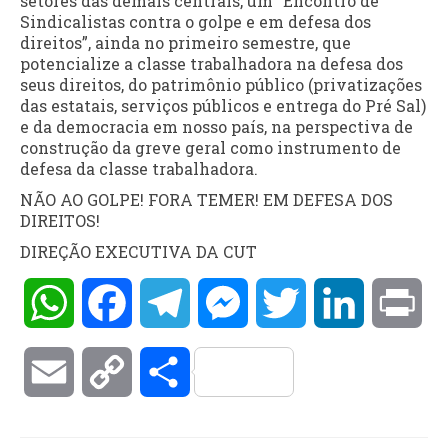
setores das demais centrais, um “Encontro de
Sindicalistas contra o golpe e em defesa dos
direitos”, ainda no primeiro semestre, que
potencialize a classe trabalhadora na defesa dos
seus direitos, do patrimônio público (privatizações
das estatais, serviços públicos e entrega do Pré Sal)
e da democracia em nosso país, na perspectiva de
construção da greve geral como instrumento de
defesa da classe trabalhadora.
NÃO AO GOLPE! FORA TEMER! EM DEFESA DOS
DIREITOS!
DIREÇÃO EXECUTIVA DA CUT
WhatsApp
Facebook
Telegram
Messenger
Twitter
LinkedIn
Pri
Email
Copy
Compartilhar
Link