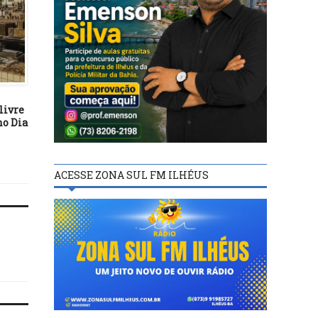
POLÍTICA
02/07/16
Reforma política é
POLÍTICA
inadiável, diz presidente
Waldir Maranhão
04/02/19
livre
Câmara, Defensoria Púb
no Dia
e Ministério Público
participam de reunião
sede do Legislativo.
ACESSE ZONA SUL FM ILHÉUS