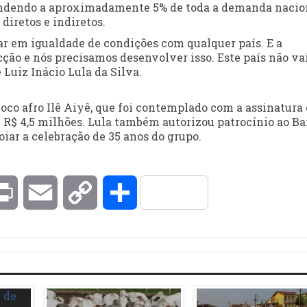
pondendo a aproximadamente 5% de toda a demanda nacio
diretos e indiretos.
ar em igualdade de condições com qualquer país. E a
cção e nós precisamos desenvolver isso. Este país não va
 Luiz Inácio Lula da Silva.
co afro Ilê Aiyê, que foi contemplado com a assinatura
de R$ 4,5 milhões. Lula também autorizou patrocínio ao B
iar a celebração de 35 anos do grupo.
kedIn
Print
Email
Copy
Compartilhar
Link