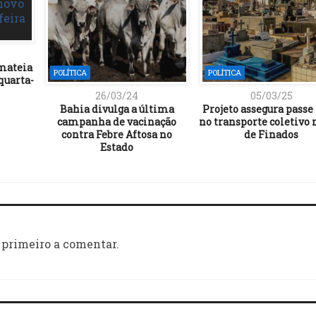
imateia
POLÍTICA
POLÍTICA
quarta-
26/03/24
05/03/25
Bahia divulga a última
Projeto assegura passe 
campanha de vacinação
no transporte coletivo 
contra Febre Aftosa no
de Finados
Estado
 primeiro a comentar.