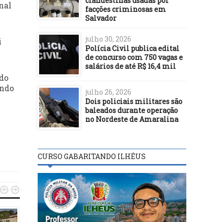
clandestinas usadas por
nal
facções criminosas em
Salvador
julho 30, 2026
i
Polícia Civil publica edital
de concurso com 750 vagas e
salários de até R$ 16,4 mil
 do
ando
julho 26, 2026
Dois policiais militares são
baleados durante operação
no Nordeste de Amaralina
CURSO GABARITANDO ILHÉUS

