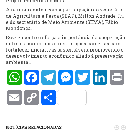
Projeto Parceiros da Mata.
A reunião contou com a participação do secretário
de Agricultura e Pesca (SEAP), Milton Andrade Jr.,
e do secretário de Meio Ambiente (SEMA), Fábio
Mendonça.
Esse encontro reforça a importância da cooperação
entre os municípios e instituições parceiras para
fortalecer iniciativas sustentáveis, promovendo o
desenvolvimento econômico aliado à preservação
ambiental.
WhatsApp
Facebook
Telegram
Messenger
Twitter
LinkedIn
Pri
Email
Copy
Compartilhar
Link
NOTÍCIAS RELACIONADAS

