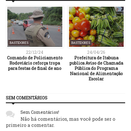
BASTIDORES
BASTIDORES
22/12/24
24/04/26
%
Comando de Policiamento
Prefeitura de Itabuna
Rodoviário reforça tropa
publica Aviso de Chamada
para festas de final de ano
Pública do Programa
Nacional de Alimentação
Escolar
SEM COMENTÁRIOS
Sem Comentários!
Não há comentários, mas você pode ser o
primeiro a comentar.