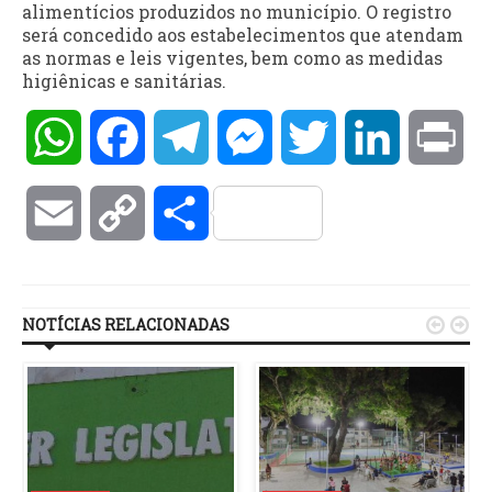
alimentícios produzidos no município. O registro
será concedido aos estabelecimentos que atendam
as normas e leis vigentes, bem como as medidas
higiênicas e sanitárias.
WhatsApp
Facebook
Telegram
Messenger
Twitter
LinkedIn
Pri
Email
Copy
Compartilhar
Link
NOTÍCIAS RELACIONADAS

