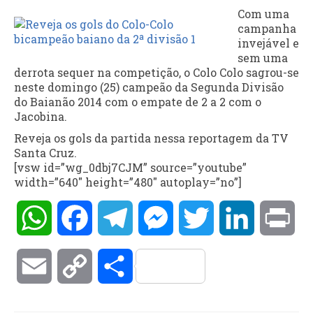
Com uma
campanha
invejável e
sem uma
derrota sequer na competição, o Colo Colo sagrou-se
neste domingo (25) campeão da Segunda Divisão
do Baianão 2014 com o empate de 2 a 2 com o
Jacobina.
Reveja os gols da partida nessa reportagem da TV
Santa Cruz.
[vsw id=”wg_0dbj7CJM” source=”youtube”
width=”640″ height=”480″ autoplay=”no”]
WhatsApp
Facebook
Telegram
Messenger
Twitter
LinkedIn
Pri
Email
Copy
Compartilhar
Link