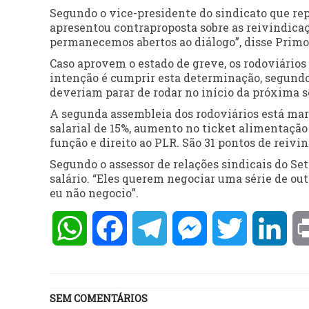
Segundo o vice-presidente do sindicato que rep
apresentou contraproposta sobre as reivindica
permanecemos abertos ao diálogo”, disse Primo
Caso aprovem o estado de greve, os rodoviários
intenção é cumprir esta determinação, segundo 
deveriam parar de rodar no início da próxima 
A segunda assembleia dos rodoviários está marc
salarial de 15%, aumento no ticket alimentação 
função e direito ao PLR. São 31 pontos de reivi
Segundo o assessor de relações sindicais do Set
salário. “Eles querem negociar uma série de out
eu não negocio”.
WhatsApp
Facebook
Telegram
Messenger
Twitter
Lin
SEM COMENTÁRIOS