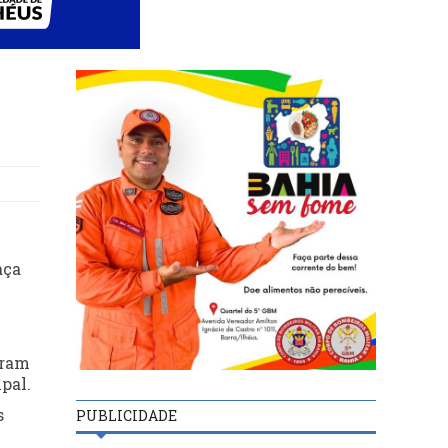
aça
oram
pal.
s
PUBLICIDADE