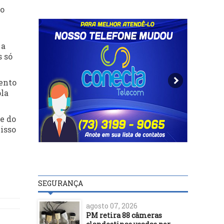
ão
 a
s só
mento
pla
te do
 isso
SEGURANÇA
agosto 07, 2026
PM retira 88 câmeras