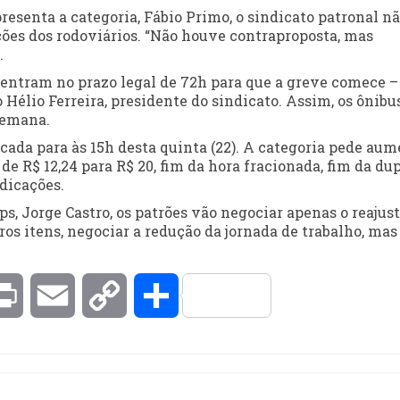
resenta a categoria, Fábio Primo, o sindicato patronal n
ções dos rodoviários. “Não houve contraproposta, mas
.
 entram no prazo legal de 72h para que a greve comece –
Hélio Ferreira, presidente do sindicato. Assim, os ônibu
semana.
ada para às 15h desta quinta (22). A categoria pede au
de R$ 12,24 para R$ 20, fim da hora fracionada, fim da du
ndicações.
ps, Jorge Castro, os patrões vão negociar apenas o reajus
ros itens, negociar a redução da jornada de trabalho, mas
kedIn
Print
Email
Copy
Compartilhar
Link