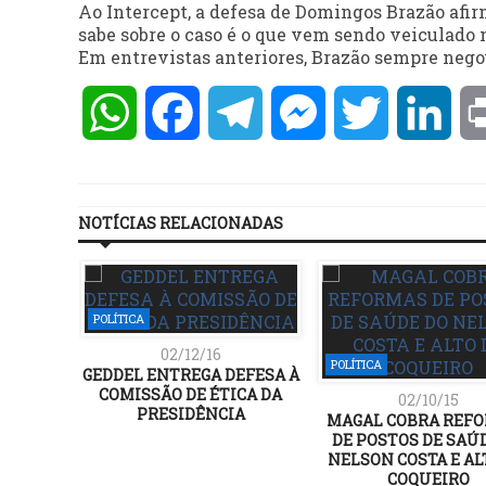
Ao Intercept, a defesa de Domingos Brazão afi
sabe sobre o caso é o que vem sendo veiculado n
Em entrevistas anteriores, Brazão sempre neg
WhatsApp
Facebook
Telegram
Messenger
Twitter
Lin
NOTÍCIAS RELACIONADAS
POLÍTICA
02/12/16
POLÍTICA
GEDDEL ENTREGA DEFESA À
COMISSÃO DE ÉTICA DA
02/10/15
PRESIDÊNCIA
MAGAL COBRA REF
DE POSTOS DE SAÚ
NELSON COSTA E AL
COQUEIRO