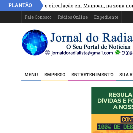
PLANTÃO
ra acesso e circulação em Mamoan, na zona norte de Il
Fale Conosco
Rádios Online
Expediente
MENU
EMPREGO
ENTRETENIMENTO
SUA R