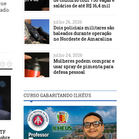
de concurso com 750 vagas e
que
salários de até R$ 16,4 mil
ado.
julho 26, 2026
Dois policiais militares são
baleados durante operação
no Nordeste de Amaralina
julho 24, 2026
Mulheres podem comprar e


usar spray de pimenta para
defesa pessoal
CURSO GABARITANDO ILHÉUS
POLÍTICA
POLÍTICA
24/02/22
23/07/22
STF
Trabalhadores nascidos em
Em Feira de Santana
sobre
junho recebem abono
Jerônimo afirma que ser