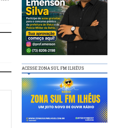
salarial
governador da famíli
baiana”
ACESSE ZONA SUL FM ILHÉUS