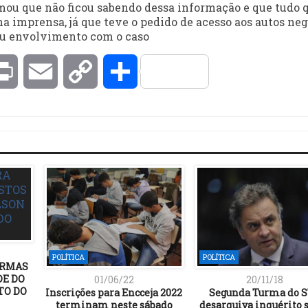
rmou que não ficou sabendo dessa informação e que tudo 
a imprensa, já que teve o pedido de acesso aos autos neg
ou envolvimento com o caso
kedIn
Print
Email
Copy
Compartilhar
Link
POLÍTICA
POLÍTICA
ORMAS
DE DO
01/06/22
20/11/18
TO DO
Inscrições para Encceja 2022
Segunda Turma do 
terminam neste sábado
desarquiva inquérito 