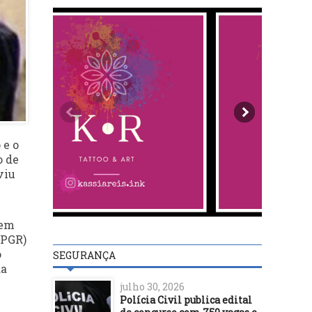
 e o
o de
viu
tem
(PGR)
o
SEGURANÇA
da
julho 30, 2026
Polícia Civil publica edital