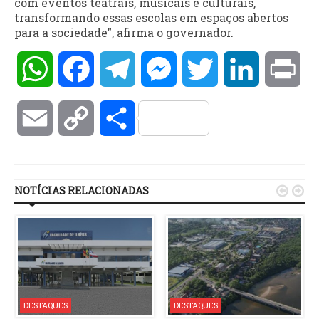
com eventos teatrais, musicais e culturais,
transformando essas escolas em espaços abertos
para a sociedade”, afirma o governador.
WhatsApp
Facebook
Telegram
Messenger
Twitter
LinkedIn
Pri
Email
Copy
Compartilhar
Link
NOTÍCIAS RELACIONADAS


DESTAQUES
DESTAQUES