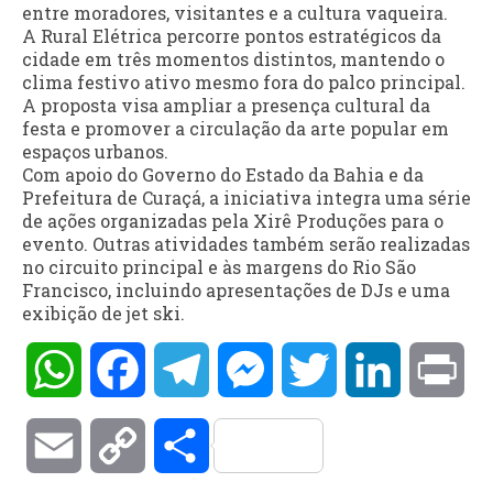
entre moradores, visitantes e a cultura vaqueira.
A Rural Elétrica percorre pontos estratégicos da
cidade em três momentos distintos, mantendo o
clima festivo ativo mesmo fora do palco principal.
A proposta visa ampliar a presença cultural da
festa e promover a circulação da arte popular em
espaços urbanos.
Com apoio do Governo do Estado da Bahia e da
Prefeitura de Curaçá, a iniciativa integra uma série
de ações organizadas pela Xirê Produções para o
evento. Outras atividades também serão realizadas
no circuito principal e às margens do Rio São
Francisco, incluindo apresentações de DJs e uma
exibição de jet ski.
WhatsApp
Facebook
Telegram
Messenger
Twitter
LinkedIn
Pri
Email
Copy
Compartilhar