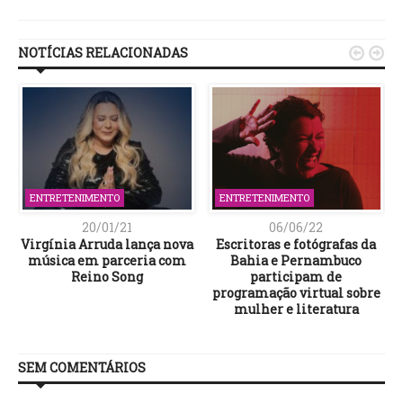
Link
NOTÍCIAS RELACIONADAS


ENTRETENIMENTO
ENTRETENIMENTO
20/01/21
06/06/22
S
Virgínia Arruda lança nova
Escritoras e fotógrafas da
música em parceria com
Bahia e Pernambuco
Reino Song
participam de
programação virtual sobre
mulher e literatura
SEM COMENTÁRIOS