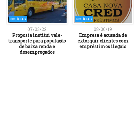
NOTÍCIAS
NOTÍCIAS
07/03/22
08/06/19
o
Proposta institui vale-
Empresa é acusada de
transporte para população
extorquir clientes com
de baixa renda e
empréstimos ilegais
desempregados