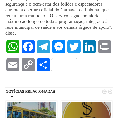
segurança e o bem-estar dos foliões e espectadores
durante a abertura oficial do Carnaval de Itabuna, que
reuniu uma multidão. “O serviço segue em alerta
máximo ao longo de toda a programação, integrado à
rede municipal de saúde e aos demais órgãos de apoio”,
disse.
WhatsApp
Facebook
Telegram
Messenger
Twitter
LinkedIn
Pri
Email
Copy
Compartilhar
Link
NOTÍCIAS RELACIONADAS

