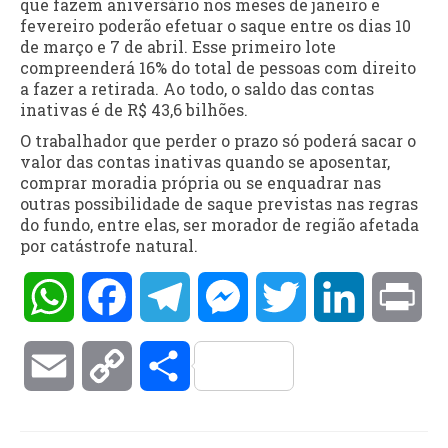
que fazem aniversário nos meses de janeiro e
fevereiro poderão efetuar o saque entre os dias 10
de março e 7 de abril. Esse primeiro lote
compreenderá 16% do total de pessoas com direito
a fazer a retirada. Ao todo, o saldo das contas
inativas é de R$ 43,6 bilhões.
O trabalhador que perder o prazo só poderá sacar o
valor das contas inativas quando se aposentar,
comprar moradia própria ou se enquadrar nas
outras possibilidade de saque previstas nas regras
do fundo, entre elas, ser morador de região afetada
por catástrofe natural.
WhatsApp
Facebook
Telegram
Messenger
Twitter
LinkedIn
Pri
Email
Copy
Compartilhar
Link