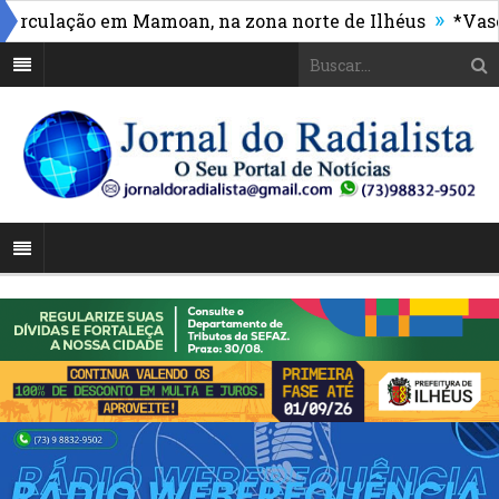
»
ulação em Mamoan, na zona norte de Ilhéus
*Vasco ma