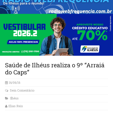
Saúde de Ilhéus realiza o 9º “Arraiá
do Caps”
16/06/16
Sem Comentário
Ilhéus
Elias Reis