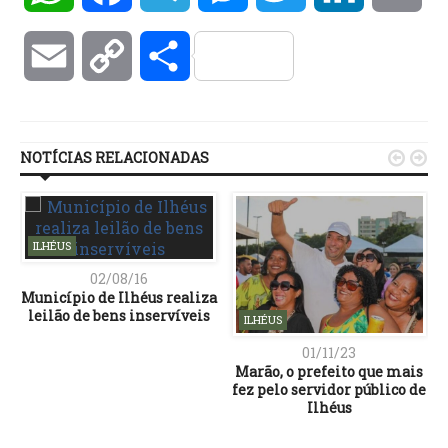
Email
Copy
Compartilhar
Link
NOTÍCIAS RELACIONADAS


ILHÉUS
02/08/16
Município de Ilhéus realiza
leilão de bens inservíveis
ILHÉUS
01/11/23
Marão, o prefeito que mais
fez pelo servidor público de
Ilhéus