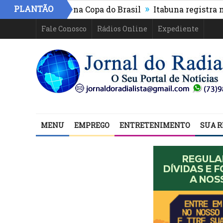
»
PLANTÃO
PR e segue na Copa do Brasil
Itabuna registra maior c
Fale Conosco
Rádios Online
Expediente
MENU
EMPREGO
ENTRETENIMENTO
SUA R