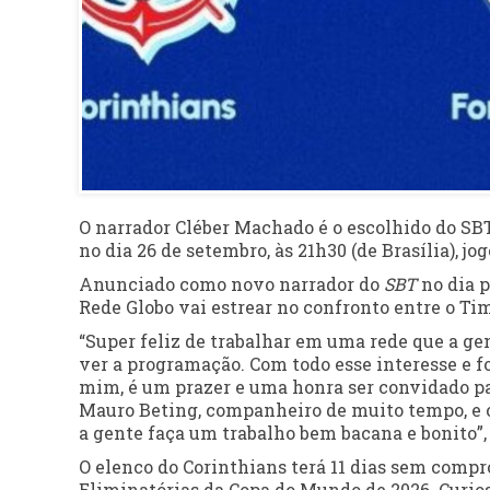
O narrador Cléber Machado é o escolhido do SBT
no dia 26 de setembro, às 21h30 (de Brasília), j
Anunciado como novo narrador do
SBT
no dia 
Rede Globo vai estrear no confronto entre o Tim
“Super feliz de trabalhar em uma rede que a ge
ver a programação. Com todo esse interesse e fo
mim, é um prazer e uma honra ser convidado par
Mauro Beting, companheiro de muito tempo, e ou
a gente faça um trabalho bem bacana e bonito”
O elenco do Corinthians terá 11 dias sem compr
Eliminatórias da Copa do Mundo de 2026. Curio