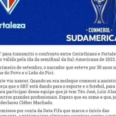
 para transmitir o confronto entre Corinthians e Fortal
ogo válido pela ida da semifinal da Sul-Americana de 2023.
primeiro de setembro, o narrador que esteve por 30 anos 
e do Povo e o Leão do Pici.
nte viu nascer. Quando eu era moleque comecei a assistir
rça que o SBT está dando para o esporte e o futebol, para
a participar dessa equipe que já tem Téo José, Luiz Ala
tros grandes profissionais. Espero que eu some e que, ju
, declarou Cléber Machado.
omissos por conta da Data Fifa que marca o início das
samente, o próximo jogo alvinegro acontece contra o pró