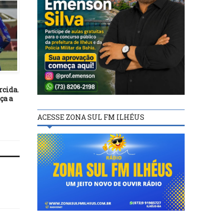
FUTEBOL
FUTEBOL
17/02/21
03/05/23
rcida.
Vitória cede empate nos
Tabela detalhada da Sér
ça a
acréscimos com o Unirb em
do baiano já está no site
3 a 3 na estreia do Baianão
FBF
ACESSE ZONA SUL FM ILHÉUS