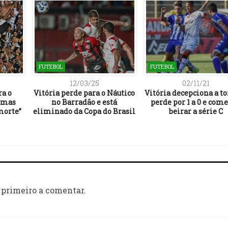
FUTEBOL
FUTEBOL
12/03/25
02/11/21
ra o
Vitória perde para o Náutico
Vitória decepciona a to
, mas
no Barradão e está
perde por 1 a 0 e come
morte”
eliminado da Copa do Brasil
beirar a série C
 primeiro a comentar.