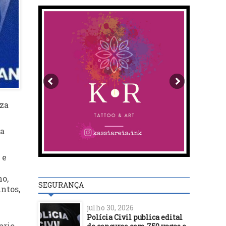
eza
na
 e
no,
SEGURANÇA
ntos,
julho 30, 2026
Polícia Civil publica edital
prio