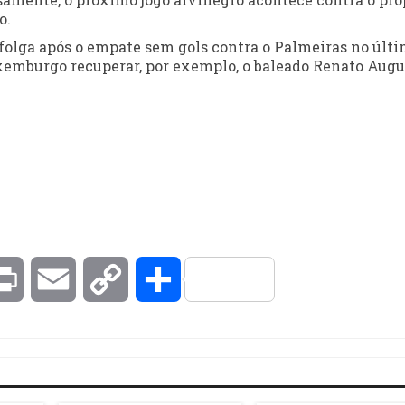
o.
 folga após o empate sem gols contra o Palmeiras no últ
emburgo recuperar, por exemplo, o baleado Renato Augu
kedIn
Print
Email
Copy
Compartilhar
Link