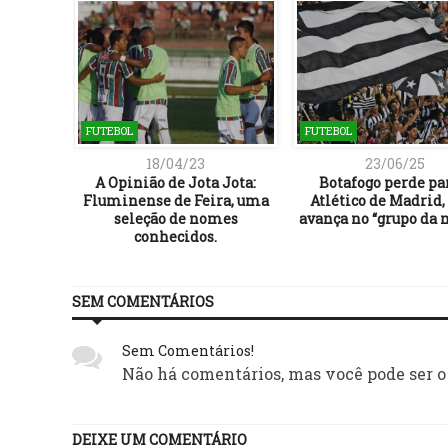
FUTEBOL
FUTEBOL
18/04/23
23/06/25
 Série B
A Opinião de Jota Jota:
Botafogo perde pa
 site da
Fluminense de Feira, uma
Atlético de Madrid
seleção de nomes
avança no “grupo da 
conhecidos.
SEM COMENTÁRIOS
Sem Comentários!
Não há comentários, mas você pode ser o
DEIXE UM COMENTÁRIO