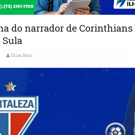
a do narrador de Corinthians
 Sula
Elias Reis