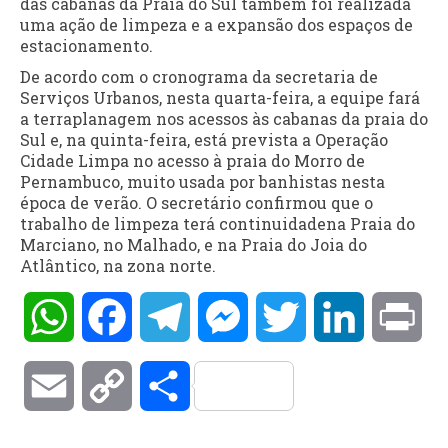
das cabanas da Praia do Sul também foi realizada
uma ação de limpeza e a expansão dos espaços de
estacionamento.
De acordo com o cronograma da secretaria de
Serviços Urbanos, nesta quarta-feira, a equipe fará
a terraplanagem nos acessos às cabanas da praia do
Sul e, na quinta-feira, está prevista a Operação
Cidade Limpa no acesso à praia do Morro de
Pernambuco, muito usada por banhistas nesta
época de verão. O secretário confirmou que o
trabalho de limpeza terá continuidadena Praia do
Marciano, no Malhado, e na Praia do Joia do
Atlântico, na zona norte.
WhatsApp
Facebook
Telegram
Messenger
Twitter
LinkedIn
Pri
Email
Copy
Compartilhar
Link