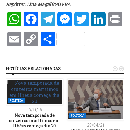
Repórter: Lina Magalí/GOVBA
WhatsApp
Facebook
Telegram
Messenger
Twitter
LinkedIn
Pri
Email
Copy
Compartilhar
Link
NOTÍCIAS RELACIONADAS


POLÍTICA
13/11/18
Nova temporada de
POLÍTICA
cruzeiros marítimos em
29/04/21
Ilhéus começa dia 20