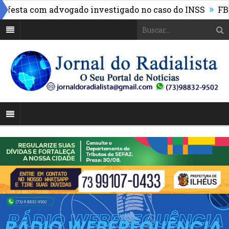
»
sta com advogado investigado no caso do INSS
FBF reú