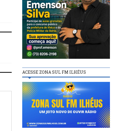
enviar sugestões até 15 de
abril*
ACESSE ZONA SUL FM ILHÉUS