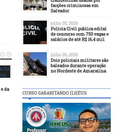
clandestinas usadas por
facções criminosas em
Salvador
julho 30, 2026
Polícia Civil publica edital
de concurso com 750 vagas e
salários de até R$ 16,4 mil


julho 26, 2026
Dois policiais militares são
baleados durante operação
no Nordeste de Amaralina
 e da
CURSO GABARITANDO ILHÉUS
POLÍTICA
POLÍTICA
24/03/24
06/10/23
*Reuniões discutem eixos
Governador descarta
temáticos do Plano Diretor
motivação política n
de Ilhéus; população pode
assassinato de médic