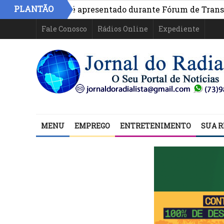
PLANTÃO
o na Bahia é apresentado durante Fórum de Transparência
Fale Conosco
Rádios Online
Expediente
MENU
EMPREGO
ENTRETENIMENTO
SUA R