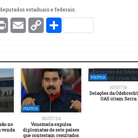
deputados estaduais e federais.
kedIn
Print
Email
Copy
Compartilhar
Link
POLÍTICA
10/07/16
Delações da Odebrecht
OAS citam Serra
POLÍTICA
30/07/24
são no
Venezuela expulsa
a venda
diplomatas de sete países
que contestam resultados