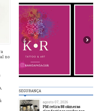
ra
al no
a
,
SEGURANÇA
á
agosto 07, 2026
PM retira 88 câmeras