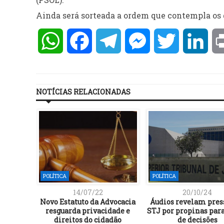
Ainda será sorteada a ordem que contempla os 
WhatsApp
Facebook
Telegram
Messenger
Twitter
Lin
NOTÍCIAS RELACIONADAS
POLÍTICA
POLÍTICA
14/07/22
20/10/24
Novo Estatuto da Advocacia
Áudios revelam pres
resguarda privacidade e
STJ por propinas par
direitos do cidadão
de decisões