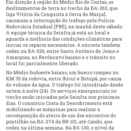
Em direção à região do Médio Rio de Contas, os
deslizamentos de terra no trecho da BA-263, que
liga Vitória da Conquista à Serra do Marçal,
causaram a interrupção do tráfego pela Polícia
Rodoviária Estadual (PRE), na manhã deste sábado.
A equipe técnica da Seinfra já está no local e
aguarda a melhoria das condições climáticas para
iniciar os reparos necessários. A encosta também
cedeu na BA-026, entre Santo Antônio de Jesus e
Amargosa, no Recôncavo baiano e o trânsito no
local foi parcialmente liberado.
No Médio Sudoeste baiano, um bueiro rompeu no
KM 35 da rodovia, entre Ibicuí e Ibitupã, por causa
do volume de água. O tráfego foi interditado desde
ontem à noite (24). Os serviços emergenciais no
trecho serão iniciados pela Seinfra nos próximos
dias. O consórcio Costa do Descobrimento está
mobilizando as máquinas para realizar a
recomposição do aterro de um dos encontros do
pontilhão na BA-274 da BR-101, até Caiubi, que
cedeu na última semana. Na BA-130, o nível da