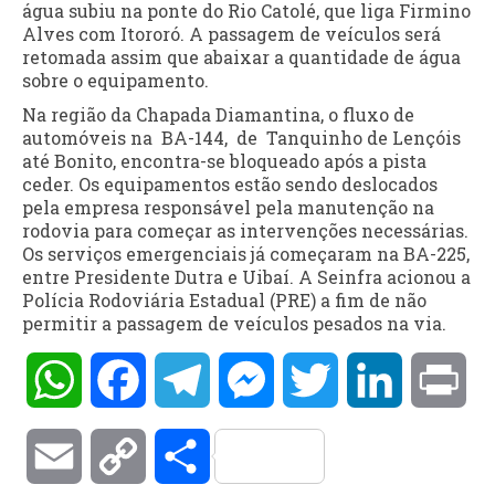
água subiu na ponte do Rio Catolé, que liga Firmino
Alves com Itororó. A passagem de veículos será
retomada assim que abaixar a quantidade de água
sobre o equipamento.
Na região da Chapada Diamantina, o fluxo de
automóveis na BA-144, de Tanquinho de Lençóis
até Bonito, encontra-se bloqueado após a pista
ceder. Os equipamentos estão sendo deslocados
pela empresa responsável pela manutenção na
rodovia para começar as intervenções necessárias.
Os serviços emergenciais já começaram na BA-225,
entre Presidente Dutra e Uibaí. A Seinfra acionou a
Polícia Rodoviária Estadual (PRE) a fim de não
permitir a passagem de veículos pesados na via.
WhatsApp
Facebook
Telegram
Messenger
Twitter
LinkedIn
Pri
Email
Copy
Compartilhar