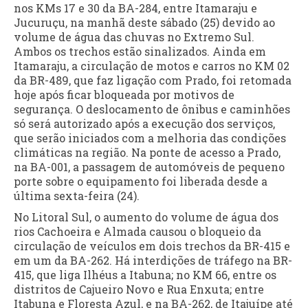
nos KMs 17 e 30 da BA-284, entre Itamaraju e
Jucuruçu, na manhã deste sábado (25) devido ao
volume de água das chuvas no Extremo Sul.
Ambos os trechos estão sinalizados. Ainda em
Itamaraju, a circulação de motos e carros no KM 02
da BR-489, que faz ligação com Prado, foi retomada
hoje após ficar bloqueada por motivos de
segurança. O deslocamento de ônibus e caminhões
só será autorizado após a execução dos serviços,
que serão iniciados com a melhoria das condições
climáticas na região. Na ponte de acesso a Prado,
na BA-001, a passagem de automóveis de pequeno
porte sobre o equipamento foi liberada desde a
última sexta-feira (24).
No Litoral Sul, o aumento do volume de água dos
rios Cachoeira e Almada causou o bloqueio da
circulação de veículos em dois trechos da BR-415 e
em um da BA-262. Há interdições de tráfego na BR-
415, que liga Ilhéus a Itabuna; no KM 66, entre os
distritos de Cajueiro Novo e Rua Enxuta; entre
Itabuna e Floresta Azul, e na BA-262, de Itajuípe até