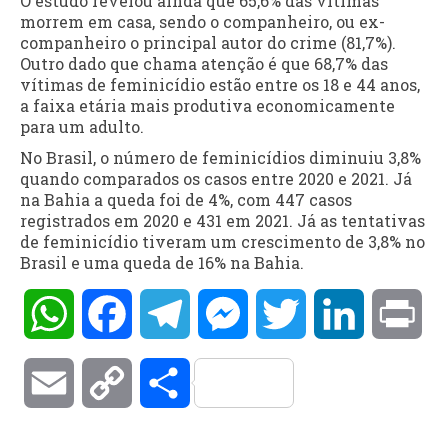
O estudo revelou ainda que 65,6% das vítimas
morrem em casa, sendo o companheiro, ou ex-
companheiro o principal autor do crime (81,7%).
Outro dado que chama atenção é que 68,7% das
vítimas de feminicídio estão entre os 18 e 44 anos,
a faixa etária mais produtiva economicamente
para um adulto.
No Brasil, o número de feminicídios diminuiu 3,8%
quando comparados os casos entre 2020 e 2021. Já
na Bahia a queda foi de 4%, com 447 casos
registrados em 2020 e 431 em 2021. Já as tentativas
de feminicídio tiveram um crescimento de 3,8% no
Brasil e uma queda de 16% na Bahia.
WhatsApp
Facebook
Telegram
Messenger
Twitter
LinkedIn
Pri
Email
Copy
Compartilhar
Link