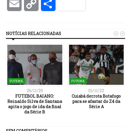
Email
Copy
Compartilhar
Link
NOTÍCIAS RELACIONADAS


FUTEBOL
FUTEBOL
26/11/20
01/11/22
FUTEBOL BAIANO:
Cuiabá derrota Botafogo
Reinaldo Silva de Santana
para se afastar do Z4 da
apita o jogo de ida da final
Série A
da Série B
SEM COMENTÁRIOS