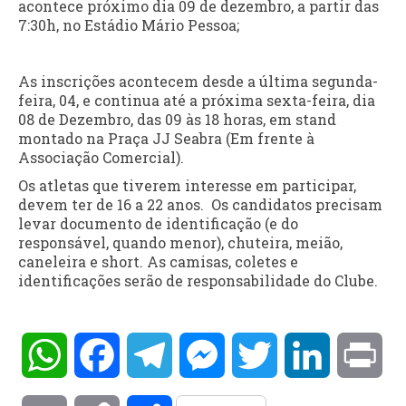
acontece próximo dia 09 de dezembro, a partir das
7:30h, no Estádio Mário Pessoa;
As inscrições acontecem desde a última segunda-
feira, 04, e continua até a próxima sexta-feira, dia
08 de Dezembro, das 09 às 18 horas, em stand
montado na Praça JJ Seabra (Em frente à
Associação Comercial).
Os atletas que tiverem interesse em participar,
devem ter de 16 a 22 anos. Os candidatos precisam
levar documento de identificação (e do
responsável, quando menor), chuteira, meião,
caneleira e short. As camisas, coletes e
identificações serão de responsabilidade do Clube.
WhatsApp
Facebook
Telegram
Messenger
Twitter
LinkedIn
Pri