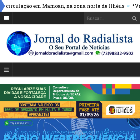
»
rculação em Mamoan, na zona norte de Ilhéus
*Vasco 