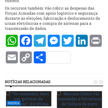
custeio.
Os recursos também vão cobrir as despesas das
Forças Armadas com apoio logístico e segurança
durante as eleições, fabricação e deslocamento de
urnas eletrônicas e compra de antenas para a
transmissão de dados.
WhatsApp
Facebook
Telegram
Messenger
Twitter
LinkedIn
Pri
Email
Copy
Compartilhar
Link
NOTÍCIAS RELACIONADAS


POLÍTICA