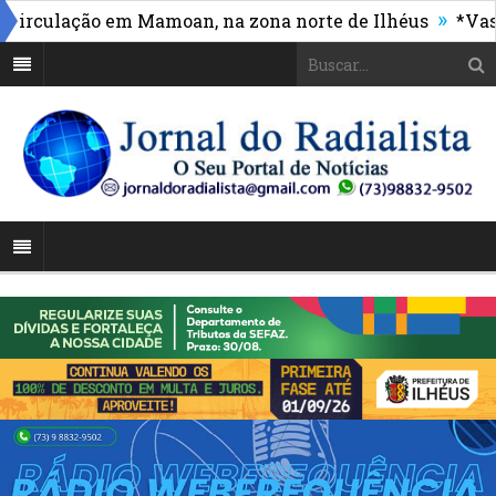
»
culação em Mamoan, na zona norte de Ilhéus
*Vasco m