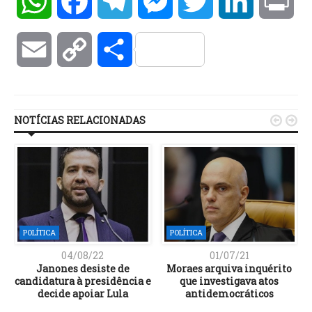
WhatsApp
Facebook
Telegram
Messenger
Twitter
LinkedIn
Pri
Email
Copy
Compartilhar
Link
NOTÍCIAS RELACIONADAS


POLÍTICA
POLÍTICA
04/08/22
01/07/21
Janones desiste de
Moraes arquiva inquérito
candidatura à presidência e
que investigava atos
s
decide apoiar Lula
antidemocráticos