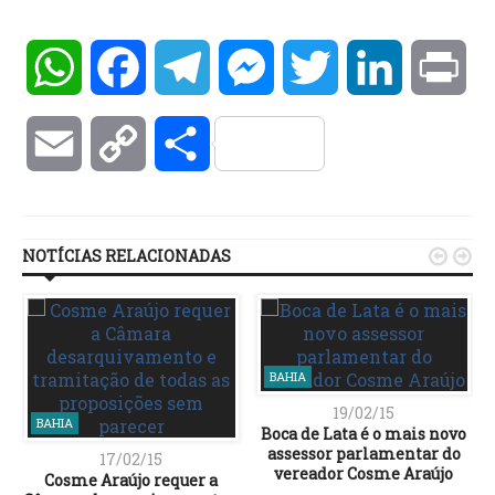
WhatsApp
Facebook
Telegram
Messenger
Twitter
LinkedIn
Pri
Email
Copy
Compartilhar
Link
NOTÍCIAS RELACIONADAS


BAHIA
19/02/15
BAHIA
Boca de Lata é o mais novo
assessor parlamentar do
17/02/15
vereador Cosme Araújo
Cosme Araújo requer a