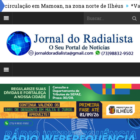
»
culação em Mamoan, na zona norte de Ilhéus
*Vasco m