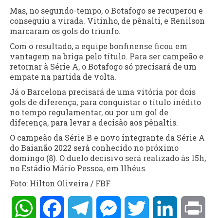
Mas, no segundo-tempo, o Botafogo se recuperou e
conseguiu a virada. Vitinho, de pênalti, e Renilson
marcaram os gols do triunfo.
Com o resultado, a equipe bonfinense ficou em
vantagem na briga pelo título. Para ser campeão e
retornar à Série A, o Botafogo só precisará de um
empate na partida de volta.
Já o Barcelona precisará de uma vitória por dois
gols de diferença, para conquistar o título inédito
no tempo regulamentar, ou por um gol de
diferença, para levar a decisão aos pênaltis.
O campeão da Série B e novo integrante da Série A
do Baianão 2022 será conhecido no próximo
domingo (8). O duelo decisivo será realizado às 15h,
no Estádio Mário Pessoa, em Ilhéus.
Foto: Hilton Oliveira / FBF
WhatsApp
Facebook
Telegram
Messenger
Twitter
LinkedIn
Pri