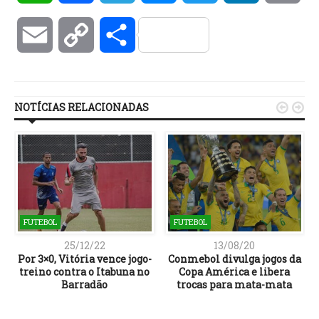
Email
Copy
Compartilhar
Link
NOTÍCIAS RELACIONADAS


FUTEBOL
FUTEBOL
25/12/22
13/08/20
Por 3×0, Vitória vence jogo-
Conmebol divulga jogos da
treino contra o Itabuna no
Copa América e libera
Barradão
trocas para mata-mata