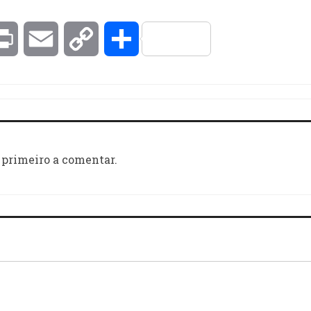
kedIn
Print
Email
Copy
Compartilhar
Link
 primeiro a comentar.