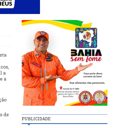
sta
cos,
l a
e a
ção
s de
PUBLICIDADE