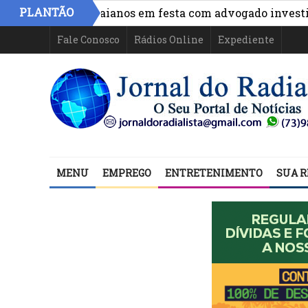
PLANTÃO
e políticos baianos em festa com advogado investigado 
Fale Conosco
Rádios Online
Expediente
MENU
EMPREGO
ENTRETENIMENTO
SUA R