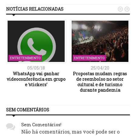
NOTÍCIAS RELACIONADAS


ENTRETENIMENTO
ENTRETENIMENTO
05/05/18
25/04/20
WhatsApp vai ganhar
Propostas mudam regras
videoconferência em grupo
de reembolso no setor
e ‘stickers’
cultural e de turismo
durante pandemia
SEM COMENTÁRIOS
Sem Comentários!
Não há comentários, mas você pode ser o