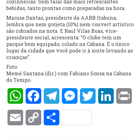
cozinheiras. Sem falar das mais refrescantes
bebidas, tanto prontas como preparadas na hora.
Maruse Dantas, presidente da AABB Itabuna,
lembra que nem gorjeta (10%) nem couvert artístico
são cobrados na nota. E Raul Vilas Boas, vice-
presidente social, acrescenta: “O clube tem um
parque bem equipado, colado na Cabana. É o único
lugar da cidade que você pode ir à noite levando as
crianças”.
Foto:
Memé Santana (dir.) com Fabiano Sousa na Cabana
do Tempo.
WhatsApp
Facebook
Telegram
Messenger
Twitter
LinkedIn
Pri
Email
Copy
Compartilhar
Link