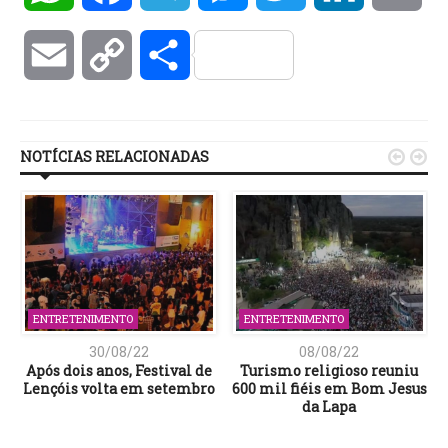
Email
Copy
Compartilhar
Link
NOTÍCIAS RELACIONADAS


ENTRETENIMENTO
ENTRETENIMENTO
30/08/22
08/08/22
e
Após dois anos, Festival de
Turismo religioso reuniu
Lençóis volta em setembro
600 mil fiéis em Bom Jesus
e
da Lapa