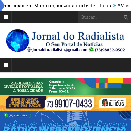
»
ulação em Mamoan, na zona norte de Ilhéus
*Vasco ma