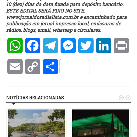
10 (dez) dias da data fixada para depósito bancário.
ESTE EDITAL SERÁ FIXO NO SITE:
www.jornaldoradialista.com.br e encaminhado para
publicação em jornal impresso local, emissoras de
rádios, blogs, email, whatsap e circulares.
WhatsApp
Facebook
Telegram
Messenger
Twitter
LinkedIn
Pri
Email
Copy
Compartilhar
Link
NOTÍCIAS RELACIONADAS

