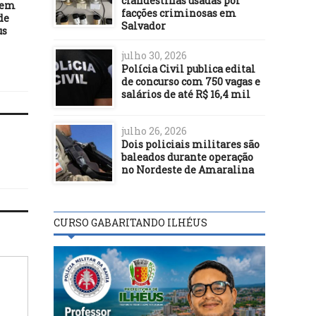
clandestinas usadas por
 em
Ilhéus intensifica
Covid-19: Ilhéus faz
facções criminosas em
de
mobilização final para
repescagem de 1ª dose p
Salvador
us
pesagem do Bolsa Família
público 18+; confira
estratégia desta quinta 
julho 30, 2026
Polícia Civil publica edital
de concurso com 750 vagas e
salários de até R$ 16,4 mil
julho 26, 2026
Dois policiais militares são
baleados durante operação
no Nordeste de Amaralina
CURSO GABARITANDO ILHÉUS