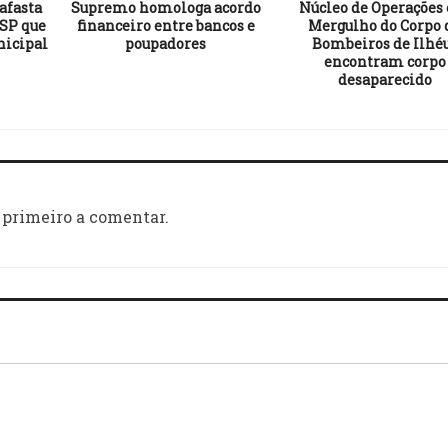
afasta
Supremo homologa acordo
Núcleo de Operações
SP que
financeiro entre bancos e
Mergulho do Corpo 
icipal
poupadores
Bombeiros de Ilhé
encontram corpo
desaparecido
 primeiro a comentar.