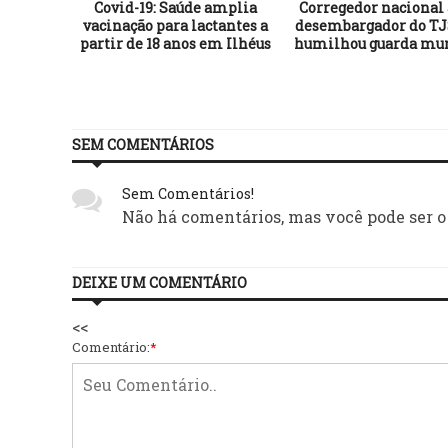
 faz
Covid-19: Saúde amplia
Corregedor nacional 
ose para
vacinação para lactantes a
desembargador do TJ
fira
partir de 18 anos em Ilhéus
humilhou guarda mun
nta (23)
SEM COMENTÁRIOS
Sem Comentários!
Não há comentários, mas você pode ser o
DEIXE UM COMENTÁRIO
<<
Comentário:
*