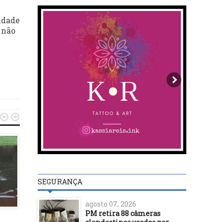
idade
 não


SEGURANÇA
DESTAQUES
DESTAQUES
agosto 07, 2026
PM retira 88 câmeras
25/11/25
22/09/21