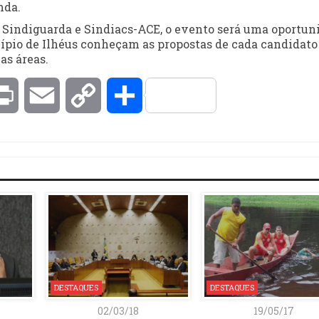
nda.
 Sindiguarda e Sindiacs-ACE, o evento será uma oportun
ípio de Ilhéus conheçam as propostas de cada candidato
as áreas.
kedIn
Print
Email
Copy
Compartilhar
Link
DESTAQUES
DESTAQUES
02/03/18
19/05/17