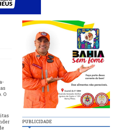
a-
tas
. O
itas
onder
PUBLICIDADE
de