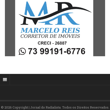
© 2026 Copyright | Jornal do Radialista. Todos os Direitos Reservados.