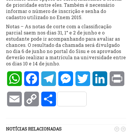
de prioridade entre eles. Também é necessário
informar o número de inscrição e senha do
cadastro utilizado no Enem 2015.
Notas – As notas de corte com a classificação
parcial saem nos dias 31, 1° e 2 de junho e o
estudante pode ir acompanhando para avaliar as
chances. O resultado da chamada será divulgado
no dia 6 de junho no portal do Sisu e os aprovados
deverão realizar a matrícula na universidade entre
os dias 10 e 14 de junho.
WhatsApp
Facebook
Telegram
Messenger
Twitter
LinkedIn
Pri
Email
Copy
Compartilhar
Link
NOTÍCIAS RELACIONADAS

