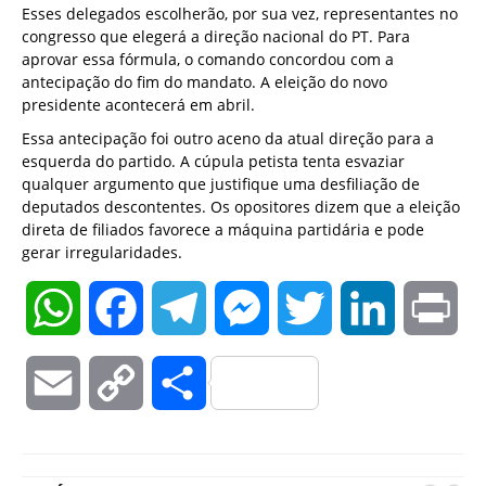
Esses delegados escolherão, por sua vez, representantes no
congresso que elegerá a direção nacional do PT. Para
aprovar essa fórmula, o comando concordou com a
antecipação do fim do mandato. A eleição do novo
presidente acontecerá em abril.
Essa antecipação foi outro aceno da atual direção para a
esquerda do partido. A cúpula petista tenta esvaziar
qualquer argumento que justifique uma desfiliação de
deputados descontentes. Os opositores dizem que a eleição
direta de filiados favorece a máquina partidária e pode
gerar irregularidades.
WhatsApp
Facebook
Telegram
Messenger
Twitter
LinkedIn
Pri
Email
Copy
Compartilhar
Link