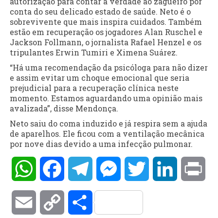
autorização para contar a verdade ao zagueiro por
conta do seu delicado estado de saúde. Neto é o
sobrevivente que mais inspira cuidados. Também
estão em recuperação os jogadores Alan Ruschel e
Jackson Follmann, o jornalista Rafael Henzel e os
tripulantes Erwin Tumiri e Ximena Suárez.
“Há uma recomendação da psicóloga para não dizer
e assim evitar um choque emocional que seria
prejudicial para a recuperação clínica neste
momento. Estamos aguardando uma opinião mais
avalizada”, disse Mendonça.
Neto saiu do coma induzido e já respira sem a ajuda
de aparelhos. Ele ficou com a ventilação mecânica
por nove dias devido a uma infecção pulmonar.
WhatsApp
Facebook
Telegram
Messenger
Twitter
LinkedIn
Pri
Email
Copy
Compartilhar