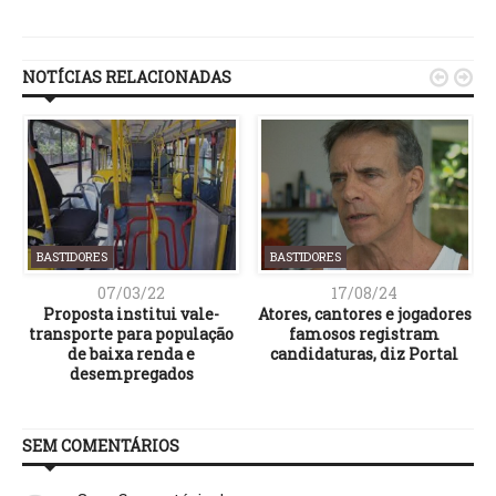
Link
NOTÍCIAS RELACIONADAS


BASTIDORES
BASTIDORES
07/03/22
17/08/24
s
Proposta institui vale-
Atores, cantores e jogadores
transporte para população
famosos registram
de baixa renda e
candidaturas, diz Portal
desempregados
SEM COMENTÁRIOS